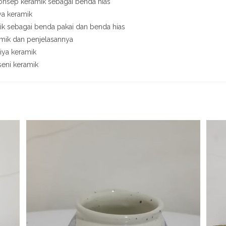
onsep keramik sebagai benda hias
iya keramik
k sebagai benda pakai dan benda hias
amik dan penjelasannya
iya keramik
seni keramik