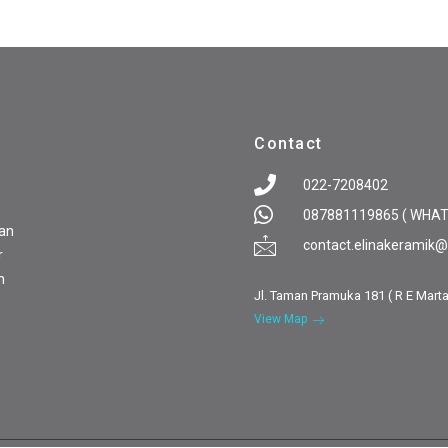
Contact
022-7208402
087881119865 ( WHA
pan
contact.elinakeramik
r
n
Jl. Taman Pramuka 181 ( R E Mart
View Map