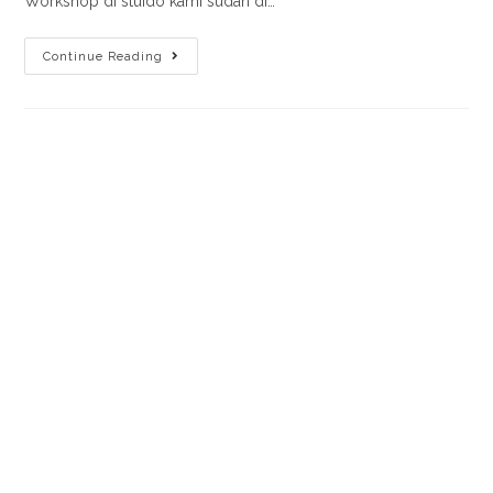
Workshop di stuido kami sudah di…
Continue Reading