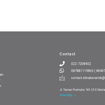
Contact
022-7208402
087881119865 ( WHA
pan
contact.elinakeramik
r
n
Jl. Taman Pramuka 181 ( R E Mart
View Map