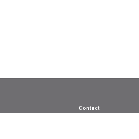
Contact
022-7208402
087881119865 ( WHA
pan