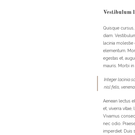
Vestibulum l
Quisque cursus,
diam. Vestibulum
lacinia molestie
elementum. Morbi
egestas et, augu
mauris. Morbi in 
Integer lacinia s
nisl felis, venena
Aenean lectus eli
et, viverra vitae
Vivamus consecte
nec odio. Praese
imperdiet. Duis s