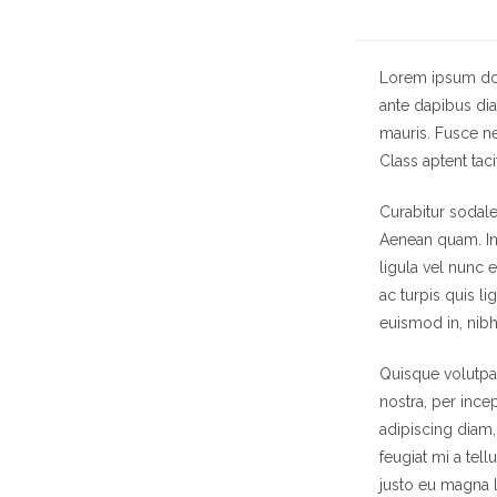
Lorem ipsum dolo
ante dapibus dia
mauris. Fusce ne
Class aptent tac
Curabitur sodales
Aenean quam. In 
ligula vel nunc e
ac turpis quis li
euismod in, nibh
Quisque volutpat
nostra, per ince
adipiscing diam, 
feugiat mi a tel
justo eu magna l