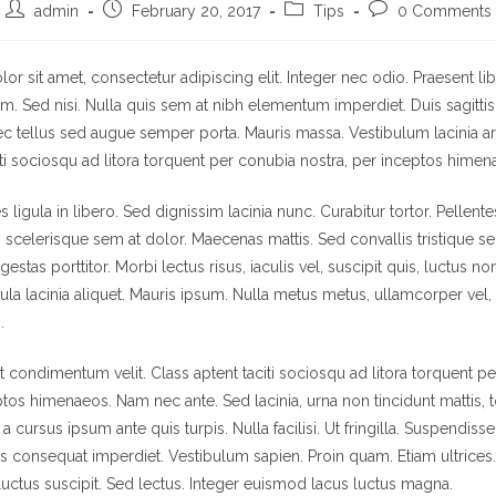
admin
February 20, 2017
Tips
0 Comments
r sit amet, consectetur adipiscing elit. Integer nec odio. Praesent li
m. Sed nisi. Nulla quis sem at nibh elementum imperdiet. Duis sagitti
c tellus sed augue semper porta. Mauris massa. Vestibulum lacinia ar
iti sociosqu ad litora torquent per conubia nostra, per inceptos himen
 ligula in libero. Sed dignissim lacinia nunc. Curabitur tortor. Pellent
scelerisque sem at dolor. Maecenas mattis. Sed convallis tristique se
gestas porttitor. Morbi lectus risus, iaculis vel, suscipit quis, luctus n
gula lacinia aliquet. Mauris ipsum. Nulla metus metus, ullamcorper vel, 
.
 condimentum velit. Class aptent taciti sociosqu ad litora torquent p
ptos himenaeos. Nam nec ante. Sed lacinia, urna non tincidunt mattis, 
a cursus ipsum ante quis turpis. Nulla facilisi. Ut fringilla. Suspendiss
lus consequat imperdiet. Vestibulum sapien. Proin quam. Etiam ultrices
uctus suscipit. Sed lectus. Integer euismod lacus luctus magna.