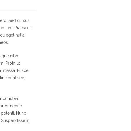
bero. Sed cursus
s ipsum. Praesent
cu eget nulla.
aeos.
esque nibh.
m. Proin ut
on, massa. Fusce
tincidunt sed,
er conubia
tortor neque
e potenti. Nunc
. Suspendisse in