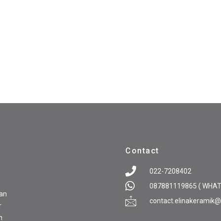
Contact
022-7208402
087881119865 ( WHA
pan
contact.elinakeramik
r
n