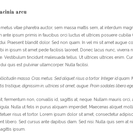
acinia arcu
 metus vitae pharetra auctor, sem massa mattis sem, at interdum mag
 ante ipsum primis in faucibus orci luctus et ultrices posuere cubilia
 dui. Praesent blandit dolor. Sed non quam. In vel mi sit amet augue 
 in ipsum sit amet pede facilisis laoreet. Donec lacus nunc, viverra ne
e. Vestibulum tincidunt malesuada tellus. Ut ultrices ultrices enim. Cur
dui quis est pulvinar ullamcorper. Nulla facilisi.
ollicitudin massa. Cras metus. Sed aliquet risus a tortor. Integer id quam.
tis tristique, dignissim in, ultrices sit amet, augue. Proin sodales libero eg
t, fermentum non, convallis id, sagittis at, neque. Nullam mauris orci, al
, ligula. Nulla ut felis in purus aliquam imperdiet. Maecenas aliquet molli
tuer risus et tortor. Lorem ipsum dolor sit amet, consectetur adipisci
nt libero. Sed cursus ante dapibus diam. Sed nisi. Nulla quis sem at
agittis ipsum.