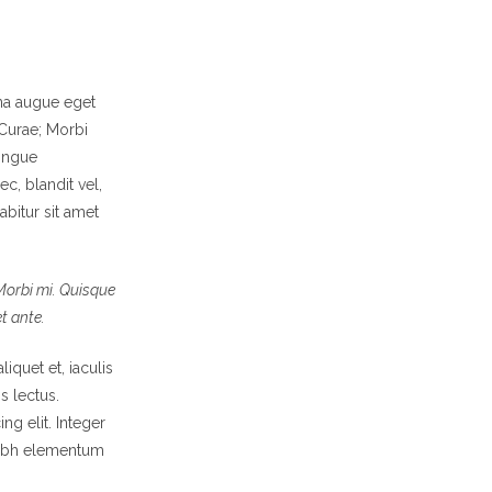
na augue eget
 Curae; Morbi
congue
c, blandit vel,
abitur sit amet
 Morbi mi. Quisque
et ante.
iquet et, iaculis
s lectus.
ng elit. Integer
 nibh elementum