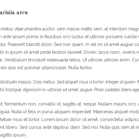
acinia arcu
 metus vitae pharetra auctor, sem massa mattis sem, at interdum mag
 ante ipsum primis in faucibus orci luctus et ultrices posuere cubilia
 dui. Praesent blandit dolor. Sed non quam. In vel mi sit amet augue 
 in ipsum sit amet pede facilisis laoreet. Donec lacus nunc, viverra ne
e. Vestibulum tincidunt malesuada tellus. Ut ultrices ultrices enim. Cur
dui quis est pulvinar ullamcorper. Nulla facilisi.
ollicitudin massa. Cras metus. Sed aliquet risus a tortor. Integer id quam.
tis tristique, dignissim in, ultrices sit amet, augue. Proin sodales libero eg
t, fermentum non, convallis id, sagittis at, neque. Nullam mauris orci, al
, ligula. Nulla ut felis in purus aliquam imperdiet. Maecenas aliquet molli
tuer risus et tortor. Lorem ipsum dolor sit amet, consectetur adipisci
nt libero. Sed cursus ante dapibus diam. Sed nisi. Nulla quis sem at
agittis ipsum.