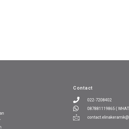
Contact
022-7208402
087881119865 ( WHA
pan
contact.elinakeramik
r
n