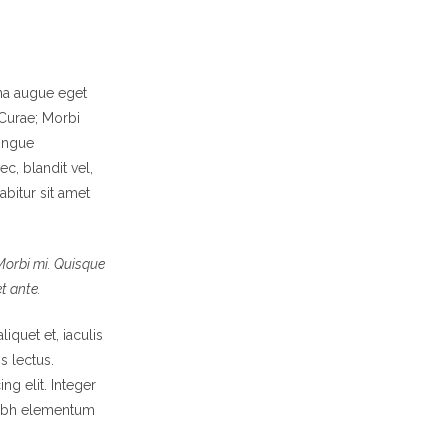
na augue eget
 Curae; Morbi
congue
c, blandit vel,
abitur sit amet
 Morbi mi. Quisque
et ante.
iquet et, iaculis
s lectus.
ng elit. Integer
 nibh elementum