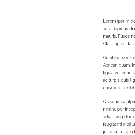
Lorem ipsum dolo
ante dapibus dia
mauris. Fusce ne
Class aptent tac
Curabitur sodales
Aenean quam. In 
ligula vel nunc e
ac turpis quis li
euismod in, nibh
Quisque volutpat
nostra, per ince
adipiscing diam, 
feugiat mi a tel
justo eu magna l