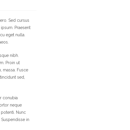
bero. Sed cursus
s ipsum. Praesent
cu eget nulla.
aeos.
esque nibh.
m. Proin ut
on, massa. Fusce
tincidunt sed,
er conubia
tortor neque
e potenti. Nunc
. Suspendisse in