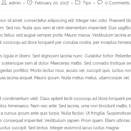
admin
February 20, 2017
Tips
0 Comments
r sit amet, consectetur adipiscing elit. Integer nec odio. Praesent li
m. Sed nisi. Nulla quis sem at nibh elementum imperdiet. Duis sagitti
c tellus sed augue semper porta. Mauris massa. Vestibulum lacinia ar
iti sociosqu ad litora torquent per conubia nostra, per inceptos himen
 ligula in libero. Sed dignissim lacinia nunc. Curabitur tortor. Pellent
scelerisque sem at dolor. Maecenas mattis. Sed convallis tristique se
gestas porttitor. Morbi lectus risus, iaculis vel, suscipit quis, luctus n
gula lacinia aliquet. Mauris ipsum. Nulla metus metus, ullamcorper vel, 
.
 condimentum velit. Class aptent taciti sociosqu ad litora torquent p
ptos himenaeos. Nam nec ante. Sed lacinia, urna non tincidunt mattis, 
a cursus ipsum ante quis turpis. Nulla facilisi. Ut fringilla. Suspendiss
lus consequat imperdiet. Vestibulum sapien. Proin quam. Etiam ultrices
uctus suscipit. Sed lectus. Integer euismod lacus luctus magna.