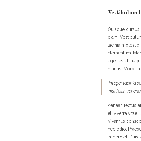
Vestibulum l
Quisque cursus,
diam. Vestibulum
lacinia molestie
elementum. Morbi
egestas et, augu
mauris. Morbi in 
Integer lacinia s
nisl felis, venena
Aenean lectus eli
et, viverra vitae
Vivamus consecte
nec odio. Praese
imperdiet. Duis s